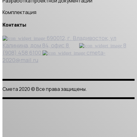
Разработка проектной документации
Комплектация
Контакты
690012, г. Владивосток, ул
Калинина, дом 84, офис 8
8
(908) 458 6100
cmeta-
2020@mail.ru
Смета 2020
Смета 2020 © Все права защищены.