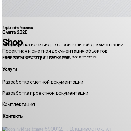
Explore the Features
Смета 2020
Shop
Разработка всех видов строительной документации.
Проектная и сметная документация объектов
капитального строительства.
Etiam scelerisque tortor at lectus dapibus, nec fermentum.
Услуги
Разработка сметной документации
Разработка проектной документации
Комплектация
Контакты
690012, г. Владивосток, ул